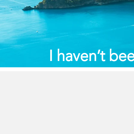
I haven’t bee