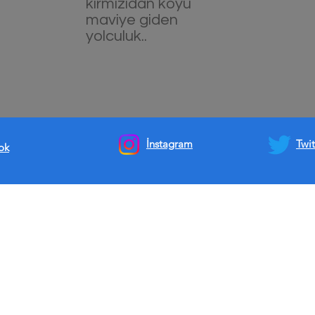
kırmızıdan koyu
maviye giden
yolculuk..
İnstagram
T
wit
ok