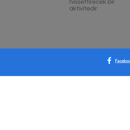
hissettirecek bir
aktivitedir
Facebo