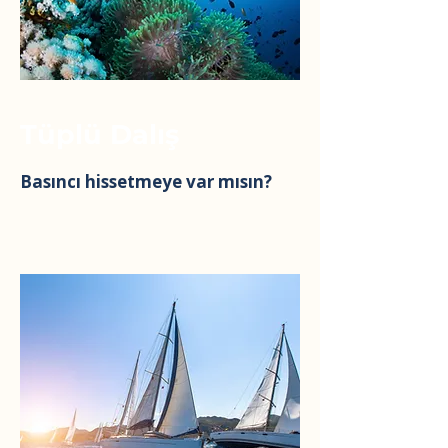
Tüplü Dalış
Basıncı hissetmeye var mısın?