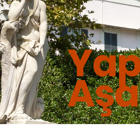
Ya
Aşa