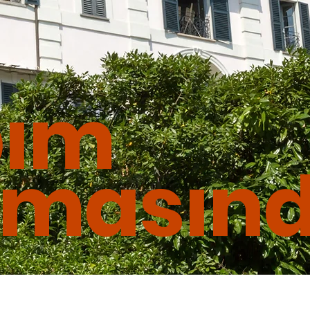
pım
masın