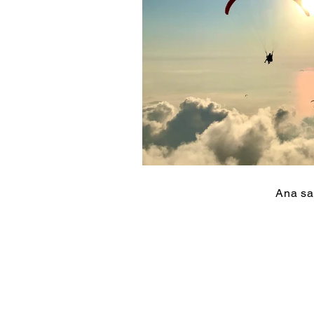
Ana sa
Cumhuriyet Mah. Hükümet
Cad. Olcay Koç Pasajı kat:1 no:
14 Fethiye/Mugla