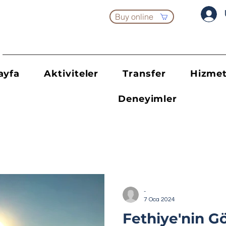
Buy online
ayfa
Aktiviteler
Transfer
Hizmet
Deneyimler
-
7 Oca 2024
Fethiye'nin 