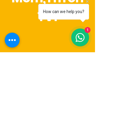
TV!
How can we help you?
1