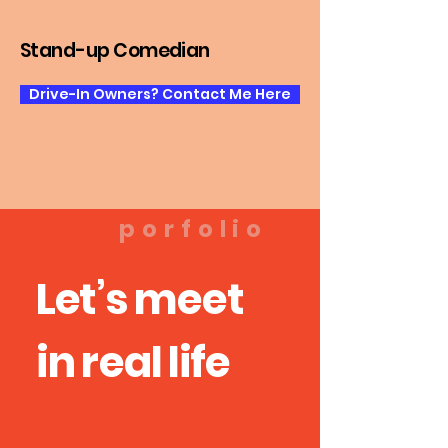
Stan
d
-u
p Comedian
Drive-In Owners? Contact Me Here
porfolio
Let’s meet
in
re
al
life